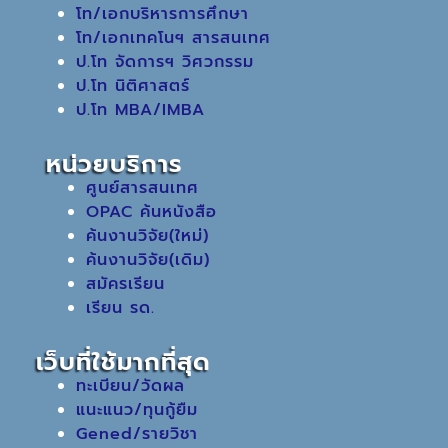
โท/เอกบริหารการศึกษา
โท/เอกเทคโนฯ สารสนเทศ
ป.โท จัดการฯ วิศวกรรม
ป.โท นิติศาสตร์
ป.โท MBA/IMBA
หน่วยบริการ
ศูนย์สารสนเทศ
OPAC ค้นหนังสือ
ค้นงานวิจัย(ใหม่)
ค้นงานวิจัย(เดิม)
สมัครเรียน
เรียน รด.
เว็บที่ใช้มากที่สุด
ทะเบียน/วัดผล
แนะแนว/ทุนกู้ยืม
Gened/รายวิชา