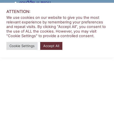
งานวิจัย ม.สยาม
หอสมุดกลาง
ATTENTION:
We use cookies on our website to give you the most
relevant experience by remembering your preferences
and repeat visits. By clicking “Accept All”, you consent to
the use of ALL the cookies. However, you may visit
"Cookie Settings" to provide a controlled consent.
Copyright © 2026 | บริหารธุรกิจ มหาวิทยาลัยสยาม
Cookie Settings
Accept All
Powered by
Siam University