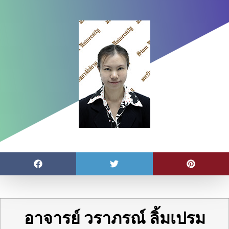
อาจารย์ วราภรณ์ ลิ้มเปรม