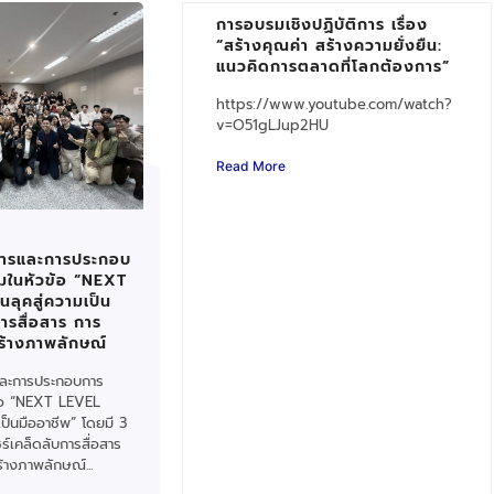
การอบรมเชิงปฏิบัติการ เรื่อง
“สร้างคุณค่า สร้างความยั่งยืน:
แนวคิดการตลาดที่โลกต้องการ”
https://www.youtube.com/watch?
v=O51gLJup2HU
Read More
การและการประกอบ
มในหัวข้อ “NEXT
นลุคสู่ความเป็น
การสื่อสาร การ
้างภาพลักษณ์
และการประกอบการ
้อ “NEXT LEVEL
เป็นมืออาชีพ” โดยมี 3
ร์เคล็ดลับการสื่อสาร
างภาพลักษณ์...