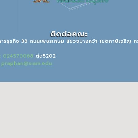
ติดต่อคณะ
หารธุรกิจ 38 ถนนเพชรเกษม แขวงบางหว้า เขตภาษีเจริญ ก
ร: 024570068
ต่อ5202
:
praphan@siam.edu