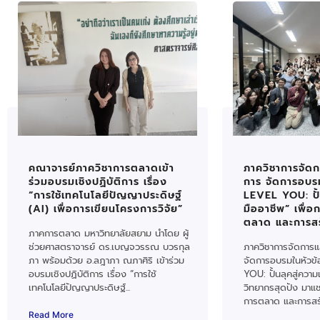
คณาจารย์ภาควิชาการตลาดเข้า
ภาควิชาการจัด
ร่วมอบรมเชิงปฏิบัติการ เรื่อง
การ จัดการอบร
“การใช้เทคโนโลยีปัญญาประดิษฐ์
LEVEL YOU: ปั้
(AI) เพื่อการเขียนโครงการวิจัย”
มืออาชีพ” เพื่อ
ตลาด และการสร
ภาคการตลาด มหาวิทยาลัยสยาม นำโดย ผู้
ช่วยศาสตราจารย์ ดร.เบญจวรรณ บวรกุล
ภาควิชาการจัดการ
ภา พร้อมด้วย อ.ลฎาภา ณภาศิริ เข้าร่วม
จัดการอบรมในหัวข
อบรมเชิงปฏิบัติการ เรื่อง “การใช้
YOU: ปั้นลุคสู่ความ
เทคโนโลยีปัญญาประดิษฐ์...
วิทยากรสุดปัง มาแช
การตลาด และการสร้
Read More