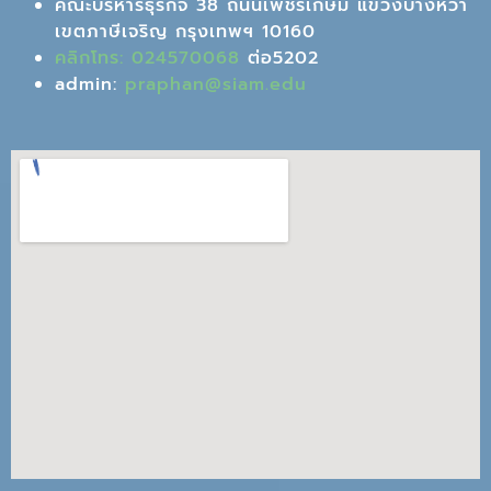
คณะบริหารธุรกิจ 38 ถนนเพชรเกษม แขวงบางหว้า
เขตภาษีเจริญ กรุงเทพฯ 10160
คลิกโทร: 024570068
ต่อ5202
admin:
praphan@siam.edu