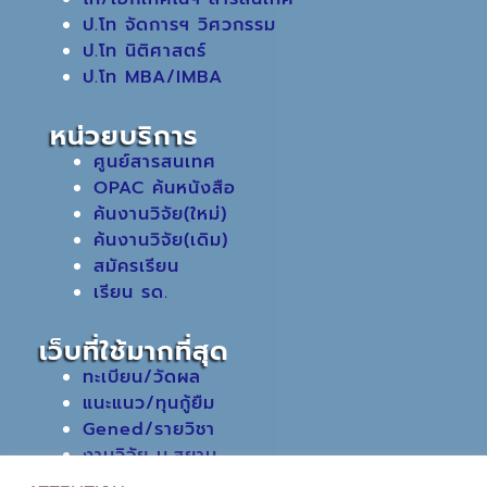
ป.โท จัดการฯ วิศวกรรม
ป.โท นิติศาสตร์
ป.โท MBA/IMBA
หน่วยบริการ
ศูนย์สารสนเทศ
OPAC ค้นหนังสือ
ค้นงานวิจัย(ใหม่)
ค้นงานวิจัย(เดิม)
สมัครเรียน
เรียน รด.
เว็บที่ใช้มากที่สุด
ทะเบียน/วัดผล
แนะแนว/ทุนกู้ยืม
Gened/รายวิชา
งานวิจัย ม.สยาม
หอสมุดกลาง