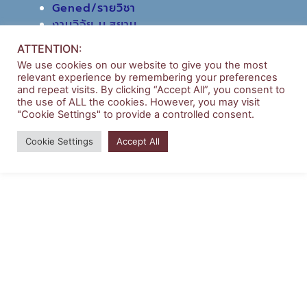
Gened/รายวิชา
งานวิจัย ม.สยาม
หอสมุดกลาง
ATTENTION:
We use cookies on our website to give you the most
relevant experience by remembering your preferences
and repeat visits. By clicking “Accept All”, you consent to
the use of ALL the cookies. However, you may visit
"Cookie Settings" to provide a controlled consent.
Copyright © 2026 | บริหารธุรกิจ มหาวิทยาลัยสยาม
Cookie Settings
Accept All
Powered by
Siam University