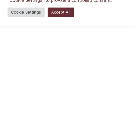
"Cookie Settings" to provide a controlled consent.
Copyright © 2026 | บริหารธุรกิจ มหาวิทยาลัยสยาม
Cookie Settings
Accept All
Powered by
Siam University