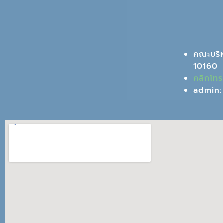
คณะบริ
10160
คลิกโท
admin