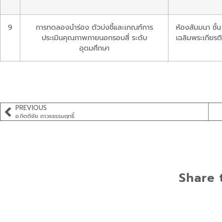
9
การทดลองนำร่อง ตัวบ่งชี้และเกณฑ์การ
ห้องสัมมนา ชั้
ประเมินคุณภาพภายนอกรอบสี่ ระดับ
เฉลิมพระเกียรต
อุดมศึกษา
PREVIOUS
อ.กิตติชัย ถาวรธรรมฤทธิ์
Share 